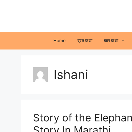
Skip
to
content
Home
व्रत कथा
बाल कथा
Ishani
Story of the Elephan
Story In Marathi