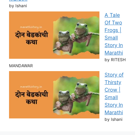
by Ishani
A Tale
Of Two
Frogs |
Small
Story In
Marathi
by RITESH
MANDAWAR
Story of
Thirsty
Crow |
Small
Story In
Marathi
by Ishani