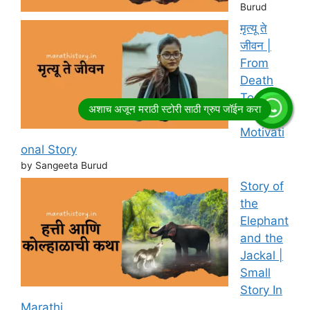
Burud
मृत्यू ते
जीवन |
From
Death
To Life |
Marathi
Motivati
onal Story
by Sangeeta Burud
Story of
the
Elephant
and the
Jackal |
Small
Story In
Marathi