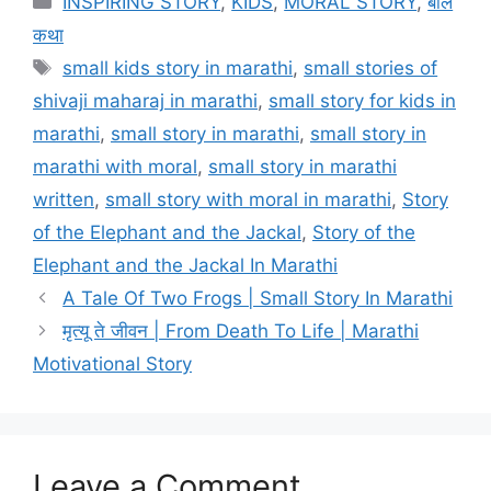
INSPIRING STORY
,
KIDS
,
MORAL STORY
,
बाल
कथा
Tags
small kids story in marathi
,
small stories of
shivaji maharaj in marathi
,
small story for kids in
marathi
,
small story in marathi
,
small story in
marathi with moral
,
small story in marathi
written
,
small story with moral in marathi
,
Story
of the Elephant and the Jackal
,
Story of the
Elephant and the Jackal In Marathi
A Tale Of Two Frogs | Small Story In Marathi
मृत्यू ते जीवन | From Death To Life | Marathi
Motivational Story
Leave a Comment