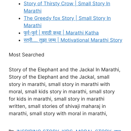
Story of Thirsty Crow | Small Story In
Marathi
The Greedy fox Story | Small Story In
Marathi
फुर्र-फुर्र | मराठी कथा | Marathi Katha
स्त्री…. तुझा जन्म | Motivational Marathi Story
Most Searched
Story of the Elephant and the Jackal In Marathi,
Story of the Elephant and the Jackal, small
story in marathi, small story in marathi with
moral, small kids story in marathi, small story
for kids in marathi, small story in marathi
written, small stories of shivaji maharaj in
marathi, small story with moral in marathi,
Categories