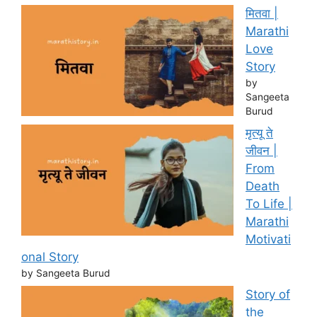
मितवा |
Marathi
Love
Story
by
Sangeeta
Burud
मृत्यू ते
जीवन |
From
Death
To Life |
Marathi
Motivati
onal Story
by Sangeeta Burud
Story of
the