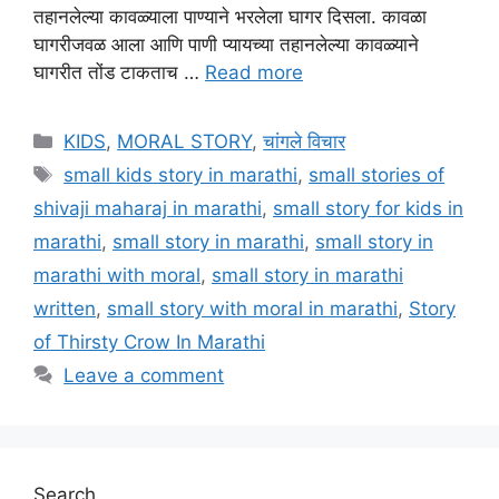
तहानलेल्या कावळ्याला पाण्याने भरलेला घागर दिसला. कावळा
घागरीजवळ आला आणि पाणी प्यायच्या तहानलेल्या कावळ्याने
घागरीत तोंड टाकताच …
Read more
Categories
KIDS
,
MORAL STORY
,
चांगले विचार
Tags
small kids story in marathi
,
small stories of
shivaji maharaj in marathi
,
small story for kids in
marathi
,
small story in marathi
,
small story in
marathi with moral
,
small story in marathi
written
,
small story with moral in marathi
,
Story
of Thirsty Crow In Marathi
Leave a comment
Search