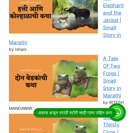
Elephant
and the
Jackal |
Small
Story In
Marathi
by Ishani
A Tale
Of Two
Frogs |
Small
Story In
Marathi
by RITESH
MANDAWAR
Story of
Thirsty
Crow |