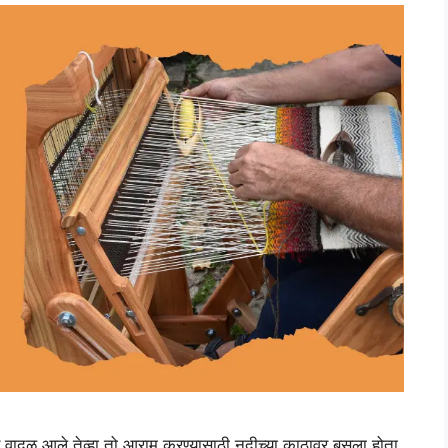
ादळ आले तेव्हा तो आराम करण्यासाठी नदीच्या काठावर बसला होता.