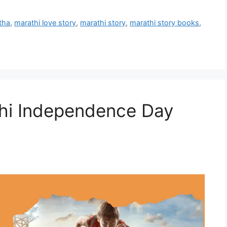
tha
,
marathi love story
,
marathi story
,
marathi story books
,
arathi Independence Day