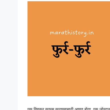
एक विणकर कापूस कातण्यासाठी आणत होता. एक जोरदार व