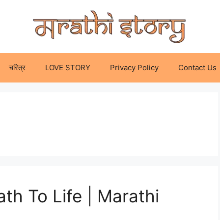
चरित्र
LOVE STORY
Privacy Policy
Contact Us
Death To Life | Marathi