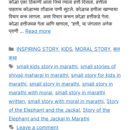
कोल्हा एका ठिकाणी आला जिथे त्याला हत्ती दिसला. हत्तीला
पाहताच कोल्हाच्या तोंडाला पाणी सुटले. कोल्हाळ हत्तीला खाण्याचा
विचार करू लागला. असा विचार करून कोल्हा हत्तीकडे गेला.
कोल्हा हत्तीजवळ गेला आणि म्हणाला, “हत्ती, या जंगलात अनेक
प्राणी …
Read more
Categories
INSPIRING STORY
,
KIDS
,
MORAL STORY
,
बाल
कथा
Tags
small kids story in marathi
,
small stories of
shivaji maharaj in marathi
,
small story for kids in
marathi
,
small story in marathi
,
small story in
marathi with moral
,
small story in marathi
written
,
small story with moral in marathi
,
Story
of the Elephant and the Jackal
,
Story of the
Elephant and the Jackal In Marathi
Leave a comment