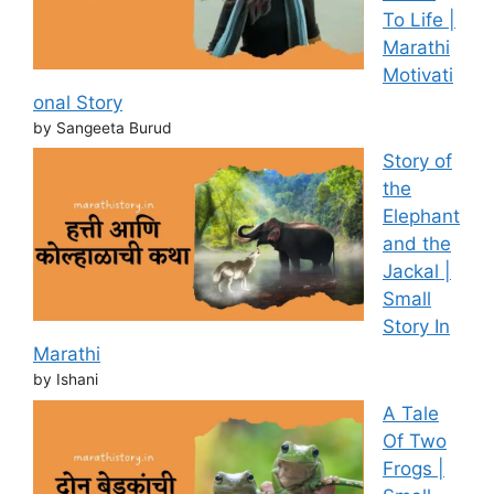
To Life |
Marathi
Motivati
onal Story
by Sangeeta Burud
Story of
the
Elephant
and the
Jackal |
Small
Story In
Marathi
by Ishani
A Tale
Of Two
Frogs |