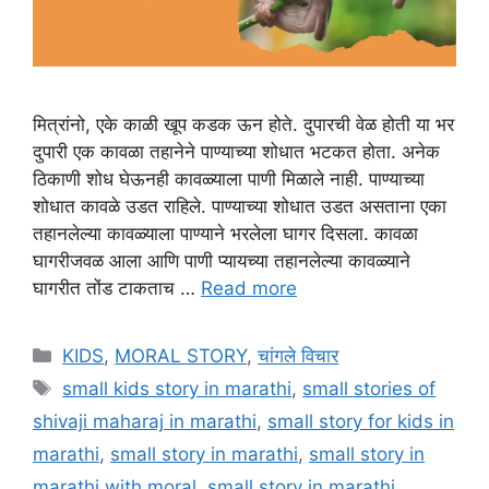
मित्रांनो, एके काळी खूप कडक ऊन होते. दुपारची वेळ होती या भर
दुपारी एक कावळा तहानेने पाण्याच्या शोधात भटकत होता. अनेक
ठिकाणी शोध घेऊनही कावळ्याला पाणी मिळाले नाही. पाण्याच्या
शोधात कावळे उडत राहिले. पाण्याच्या शोधात उडत असताना एका
तहानलेल्या कावळ्याला पाण्याने भरलेला घागर दिसला. कावळा
घागरीजवळ आला आणि पाणी प्यायच्या तहानलेल्या कावळ्याने
घागरीत तोंड टाकताच …
Read more
Categories
KIDS
,
MORAL STORY
,
चांगले विचार
Tags
small kids story in marathi
,
small stories of
shivaji maharaj in marathi
,
small story for kids in
marathi
,
small story in marathi
,
small story in
marathi with moral
,
small story in marathi