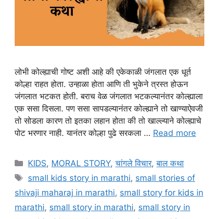
लोभी कोल्ह्याची गोष्ट अशी आहे की एकेकाळी जंगलात एक धूर्त
कोल्हा राहत होता. उन्हाळा होता आणि ती भुकेने त्रस्त होऊन
जंगलात भटकत होती. बराच वेळ जंगलात भटकल्यानंतर कोल्ह्याला
एक ससा दिसला. पण ससा सापडल्यानंतर कोल्ह्याने तो खाण्याऐवजी
तो सोडला कारण तो इतका लहान होता की तो खाल्ल्याने कोल्ह्याचे
पोट भरणार नाही. यानंतर कोल्हा पुढे सरकला …
Read more
Categories
KIDS
,
MORAL STORY
,
चांगले विचार
,
बाल कथा
Tags
small kids story in marathi
,
small stories of
shivaji maharaj in marathi
,
small story for kids in
marathi
,
small story in marathi
,
small story in