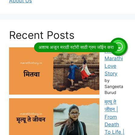
About Us
Recent Posts
मितवा |
Marathi
Love
Story
by
Sangeeta
Burud
मृत्यू ते
जीवन |
From
Death
To Life |