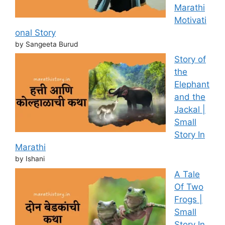
Marathi
Motivati
onal Story
by Sangeeta Burud
Story of
the
Elephant
and the
Jackal |
Small
Story In
Marathi
by Ishani
A Tale
Of Two
Frogs |
Small
Story In