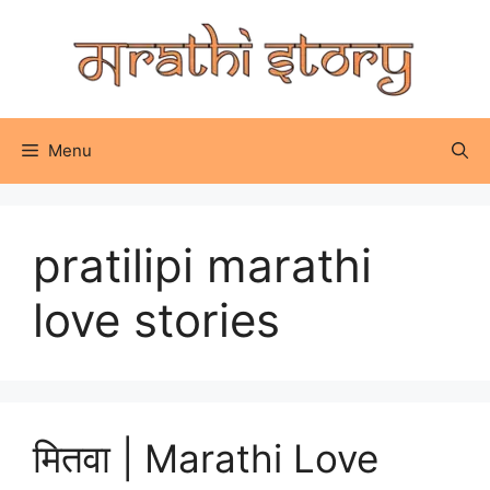
Skip
to
content
Menu
pratilipi marathi
love stories
मितवा | Marathi Love