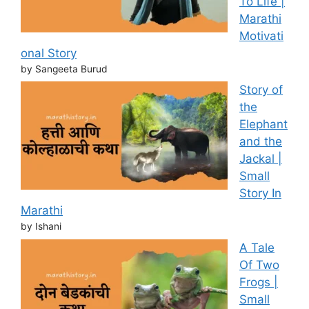
To Life |
Marathi
Motivati
onal Story
by Sangeeta Burud
Story of
the
Elephant
and the
Jackal |
Small
Story In
Marathi
by Ishani
A Tale
Of Two
Frogs |
Small