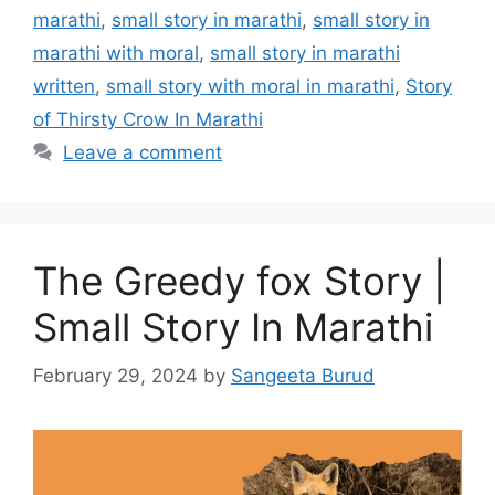
marathi
,
small story in marathi
,
small story in
marathi with moral
,
small story in marathi
written
,
small story with moral in marathi
,
Story
of Thirsty Crow In Marathi
Leave a comment
The Greedy fox Story |
Small Story In Marathi
February 29, 2024
by
Sangeeta Burud