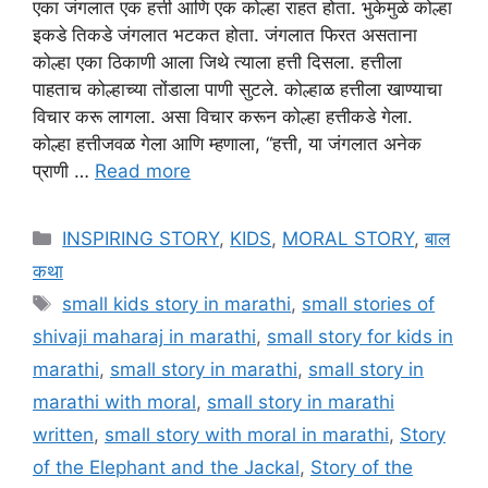
एका जंगलात एक हत्ती आणि एक कोल्हा राहत होता. भुकेमुळे कोल्हा
इकडे तिकडे जंगलात भटकत होता. जंगलात फिरत असताना
कोल्हा एका ठिकाणी आला जिथे त्याला हत्ती दिसला. हत्तीला
पाहताच कोल्हाच्या तोंडाला पाणी सुटले. कोल्हाळ हत्तीला खाण्याचा
विचार करू लागला. असा विचार करून कोल्हा हत्तीकडे गेला.
कोल्हा हत्तीजवळ गेला आणि म्हणाला, “हत्ती, या जंगलात अनेक
प्राणी …
Read more
Categories
INSPIRING STORY
,
KIDS
,
MORAL STORY
,
बाल
कथा
Tags
small kids story in marathi
,
small stories of
shivaji maharaj in marathi
,
small story for kids in
marathi
,
small story in marathi
,
small story in
marathi with moral
,
small story in marathi
written
,
small story with moral in marathi
,
Story
of the Elephant and the Jackal
,
Story of the