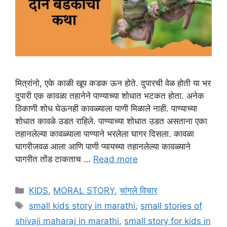
मित्रांनो, एके काळी खूप कडक ऊन होते. दुपारची वेळ होती या भर
दुपारी एक कावळा तहानेने पाण्याच्या शोधात भटकत होता. अनेक
ठिकाणी शोध घेऊनही कावळ्याला पाणी मिळाले नाही. पाण्याच्या
शोधात कावळे उडत राहिले. पाण्याच्या शोधात उडत असताना एका
तहानलेल्या कावळ्याला पाण्याने भरलेला घागर दिसला. कावळा
घागरीजवळ आला आणि पाणी प्यायच्या तहानलेल्या कावळ्याने
घागरीत तोंड टाकताच …
Read more
Categories
KIDS
,
MORAL STORY
,
चांगले विचार
Tags
small kids story in marathi
,
small stories of
shivaji maharaj in marathi
,
small story for kids in