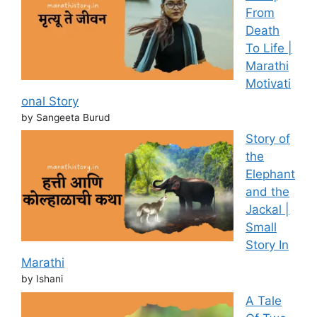
From
Death
To Life |
Marathi
Motivati
onal Story
by Sangeeta Burud
Story of
the
Elephant
and the
Jackal |
Small
Story In
Marathi
by Ishani
A Tale