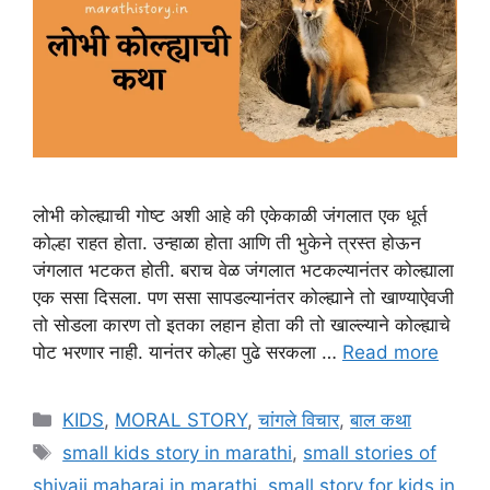
लोभी कोल्ह्याची गोष्ट अशी आहे की एकेकाळी जंगलात एक धूर्त
कोल्हा राहत होता. उन्हाळा होता आणि ती भुकेने त्रस्त होऊन
जंगलात भटकत होती. बराच वेळ जंगलात भटकल्यानंतर कोल्ह्याला
एक ससा दिसला. पण ससा सापडल्यानंतर कोल्ह्याने तो खाण्याऐवजी
तो सोडला कारण तो इतका लहान होता की तो खाल्ल्याने कोल्ह्याचे
पोट भरणार नाही. यानंतर कोल्हा पुढे सरकला …
Read more
Categories
KIDS
,
MORAL STORY
,
चांगले विचार
,
बाल कथा
Tags
small kids story in marathi
,
small stories of
shivaji maharaj in marathi
,
small story for kids in