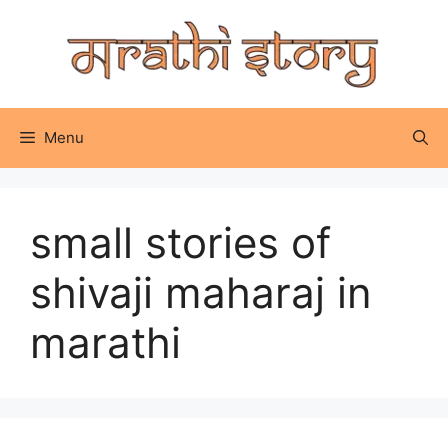
Skip
to
content
Menu
small stories of
shivaji maharaj in
marathi