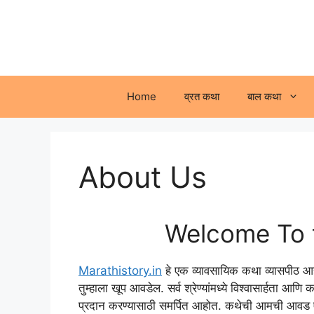
Skip
to
content
Home
व्रत कथा
बाल कथा
About Us
Welcome To t
Marathistory.in
हे एक व्यावसायिक कथा व्यासपीठ आहे
तुम्हाला खूप आवडेल. सर्व श्रेण्यांमध्ये विश्वासार्हता आण
प्रदान करण्यासाठी समर्पित आहोत. कथेची आमची आवड ए