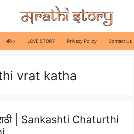
चरित्र
LOVE STORY
Privacy Policy
Contact Us
thi vrat katha
ा मराठी | Sankashti Chaturthi
i