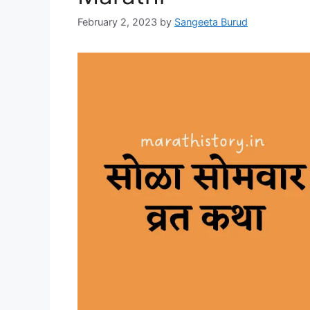
February 2, 2023
by
Sangeeta Burud