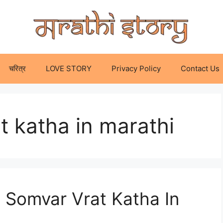
चरित्र
LOVE STORY
Privacy Policy
Contact Us
t katha in marathi
16 Somvar Vrat Katha In