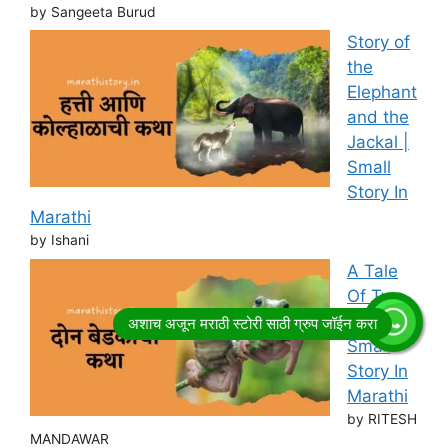
by Sangeeta Burud
Story of
the
Elephant
and the
Jackal |
Small
Story In
Marathi
by Ishani
A Tale
Of Two
Frogs |
Small
Story In
Marathi
by RITESH
MANDAWAR