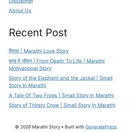
Disclaimer
About Us
Recent Post
मितवा | Marathi Love Story
मृत्यू ते जीवन | From Death To Life | Marathi
Motivational Story
Story of the Elephant and the Jackal | Small
Story In Marathi
A Tale Of Two Frogs | Small Story In Marathi
Story of Thirsty Crow | Small Story In Marathi
© 2026 Marathi Story
• Built with
GeneratePress