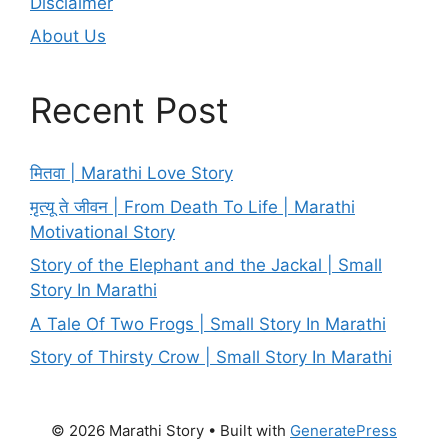
Disclaimer
About Us
Recent Post
मितवा | Marathi Love Story
मृत्यू ते जीवन | From Death To Life | Marathi
Motivational Story
Story of the Elephant and the Jackal | Small
Story In Marathi
A Tale Of Two Frogs | Small Story In Marathi
Story of Thirsty Crow | Small Story In Marathi
© 2026 Marathi Story
• Built with
GeneratePress