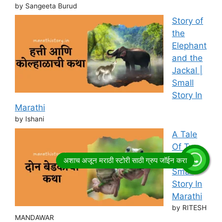
by Sangeeta Burud
Story of
the
Elephant
and the
Jackal |
Small
Story In
Marathi
by Ishani
A Tale
Of Two
Frogs |
Small
Story In
Marathi
by RITESH
MANDAWAR