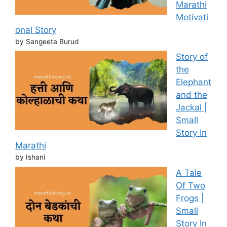
Marathi
Motivati
onal Story
by Sangeeta Burud
Story of
the
Elephant
and the
Jackal |
Small
Story In
Marathi
by Ishani
A Tale
Of Two
Frogs |
Small
Story In