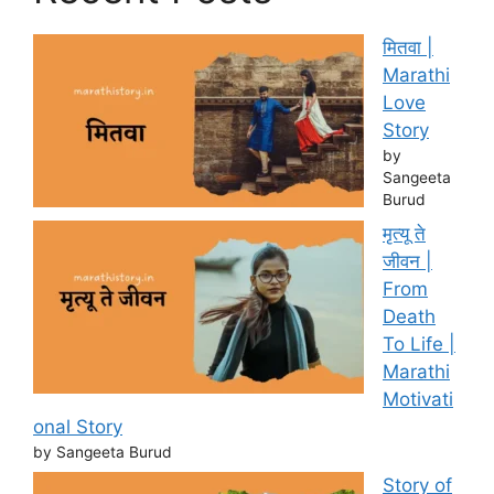
मितवा |
Marathi
Love
Story
by
Sangeeta
Burud
मृत्यू ते
जीवन |
From
Death
To Life |
Marathi
Motivati
onal Story
by Sangeeta Burud
Story of