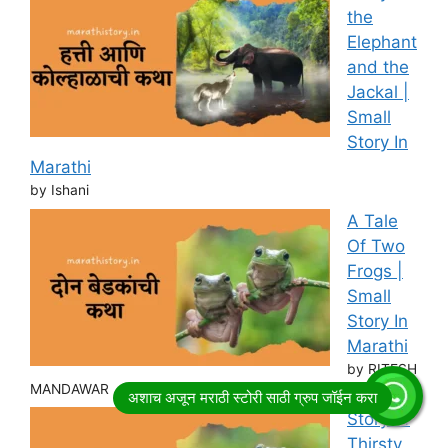
the
Elephant
and the
Jackal |
Small
Story In
Marathi
by Ishani
A Tale
Of Two
Frogs |
Small
Story In
Marathi
by RITESH
MANDAWAR
Story of
Thirsty