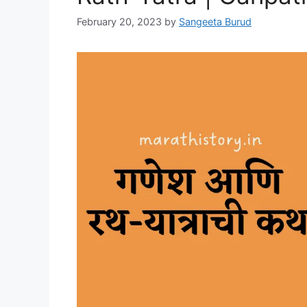
February 20, 2023
by
Sangeeta Burud