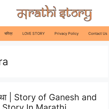
चरित्र
LOVE STORY
Privacy Policy
Contact Us
ra
कथा | Story of Ganesh and
 Story In Marathi