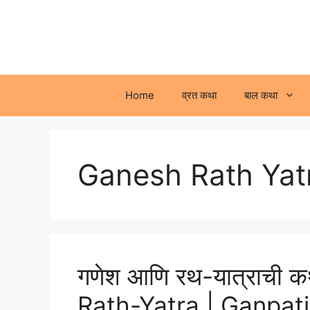
Skip
to
content
Home
व्रत कथा
बाल कथा
Ganesh Rath Yat
गणेश आणि रथ-यात्राची 
Rath-Yatra | Ganpati