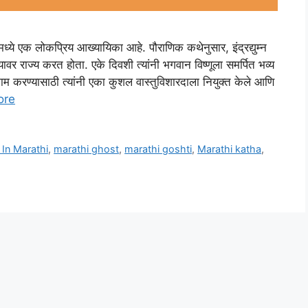
्ये एक लोकप्रिय आख्यायिका आहे. पौराणिक कथेनुसार, इंद्रद्युम्न
ावर राज्य करत होता. एके दिवशी त्यांनी भगवान विष्णूला समर्पित भव्य
काम करण्यासाठी त्यांनी एका कुशल वास्तुविशारदाला नियुक्त केले आणि
ore
 In Marathi
,
marathi ghost
,
marathi goshti
,
Marathi katha
,