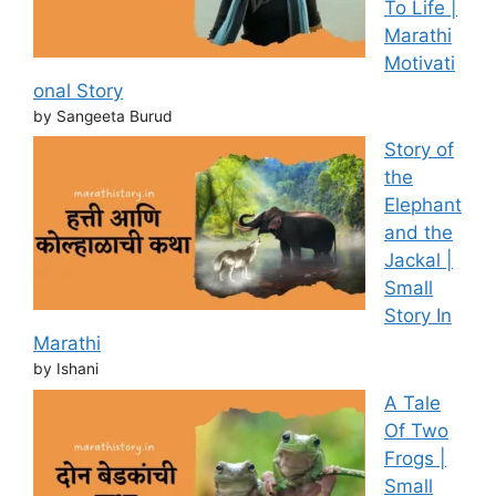
To Life |
Marathi
Motivati
onal Story
by Sangeeta Burud
Story of
the
Elephant
and the
Jackal |
Small
Story In
Marathi
by Ishani
A Tale
Of Two
Frogs |
Small