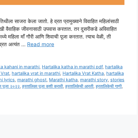
 तिथीला साजरा केला जातो. हे व्रत प्रामुख्याने विवाहित महिलांसाठी
सुखी वैवाहिक जीवनासाठी उपवास करतात. तर दुसरीकडे अविवाहित
मध्ये महिला माँ गौरी आणि शिवाची पूजा करतात. त्याच वेळी, ती
े व्रत अत्यंत …
Read more
ka kahani in marathi
,
Hartalika katha in marathi pdf
,
hartalika
 Vrat
,
hartalika vrat in marathi
,
Hartalika Vrat Katha
,
hartalika
i lyrics
,
marathi ghost
,
Marathi katha
,
marathi story
,
stories
ा पूजा २०२२
,
हरतालिका पूजा कशी करावी
,
हरतालिकेची आरती
,
हरतालिकेची गाणी
,