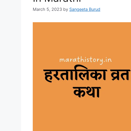
March 5, 2023
by
Sangeeta Burud