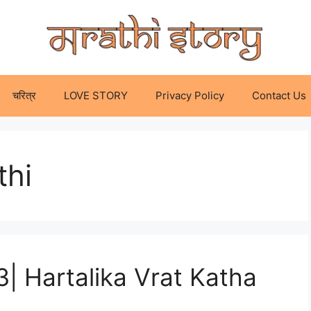
चरित्र
LOVE STORY
Privacy Policy
Contact Us
thi
23| Hartalika Vrat Katha