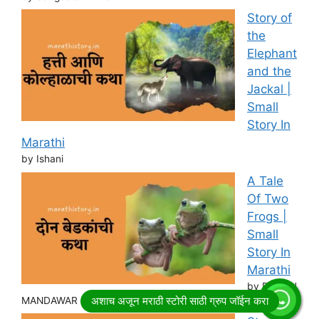
Story of
the
Elephant
and the
Jackal |
Small
Story In
Marathi
by Ishani
A Tale
Of Two
Frogs |
Small
Story In
Marathi
by RITESH
MANDAWAR