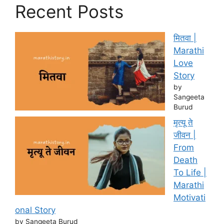
Recent Posts
मितवा |
Marathi
Love
Story
by
Sangeeta
Burud
मृत्यू ते
जीवन |
From
Death
To Life |
Marathi
Motivati
onal Story
by Sangeeta Burud