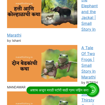
the
Elephant
and the
Jackal |
Small
Story In
Marathi
by Ishani
A Tale
Of Two
Frogs |
Small
Story In
Marathi
by RITESH
MANDAWAR
Story of
Thirsty