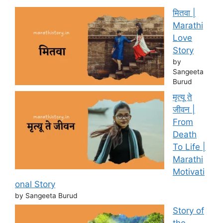
मितवा |
Marathi
Love
Story
by
Sangeeta
Burud
मृत्यू ते
जीवन |
From
Death
To Life |
Marathi
Motivati
onal Story
by Sangeeta Burud
Story of