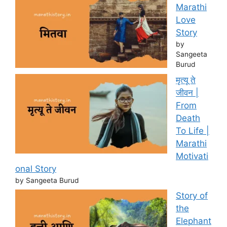
Marathi
Love
Story
by
Sangeeta
Burud
मृत्यू ते
जीवन |
From
Death
To Life |
Marathi
Motivati
onal Story
by Sangeeta Burud
Story of
the
Elephant