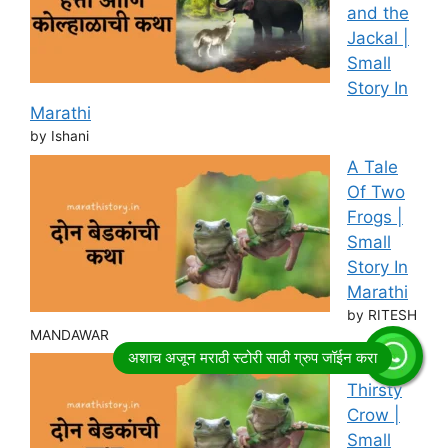
and the
Jackal |
Small
Story In
Marathi
by Ishani
A Tale
Of Two
Frogs |
Small
Story In
Marathi
by RITESH
MANDAWAR
Story of
Thirsty
Crow |
Small