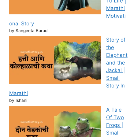
To Life |
Marathi
Motivati
onal Story
by Sangeeta Burud
Story of
the
Elephant
and the
Jackal |
Small
Story In
Marathi
by Ishani
A Tale
Of Two
Frogs |
Small