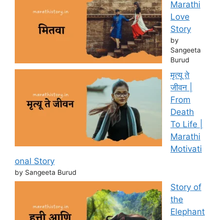
Marathi
Love
Story
by
Sangeeta
Burud
मृत्यू ते
जीवन |
From
Death
To Life |
Marathi
Motivati
onal Story
by Sangeeta Burud
Story of
the
Elephant