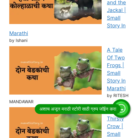
and the
Jackal |
Small
Story In
Marathi
by Ishani
A Tale
Of Two
Frogs |
Small
Story In
Marathi
by RITESH
MANDAWAR
Story of
Thirsty
Crow |
Small