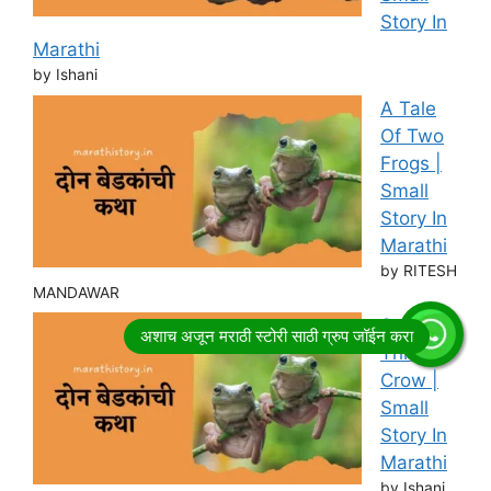
Story In
Marathi
by Ishani
A Tale
Of Two
Frogs |
Small
Story In
Marathi
by RITESH
MANDAWAR
Story of
Thirsty
Crow |
Small
Story In
Marathi
by Ishani