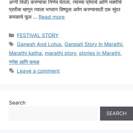
अग्नी विधी) करण्याचा निर्णय घेतला. त्याच्या प्रेमाचे आणि भक्तीचे
प्रतीक म्हणून त्याला भगवान विष्णूला अर्पण करण्यासाठी एक सुंदर
कमळाचे फूल …
Read more
Categories
FESTIVAL STORY
Tags
Ganesh And Lotus
,
Ganpati Story In Marathi
,
Marathi katha
,
marathi story
,
stories in Marathi
,
गणेश आणि कमळ
Leave a comment
Search
SEARCH