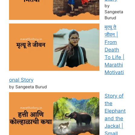
by
Sangeeta
Burud
मृत्यू ते
जीवन |
From
Death
To Life |
Marathi
Motivati
onal Story
by Sangeeta Burud
Story of
the
Elephant
and the
Jackal |
Small