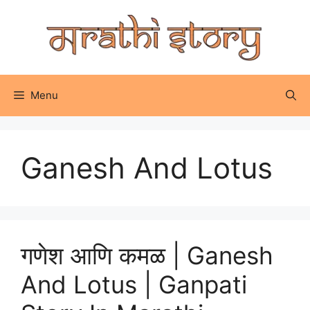
Skip
to
content
Menu
Ganesh And Lotus
गणेश आणि कमळ | Ganesh
And Lotus | Ganpati