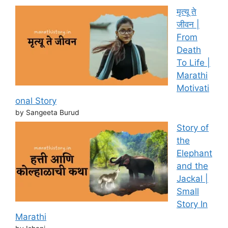
मृत्यू ते
जीवन |
From
Death
To Life |
Marathi
Motivati
onal Story
by Sangeeta Burud
Story of
the
Elephant
and the
Jackal |
Small
Story In
Marathi