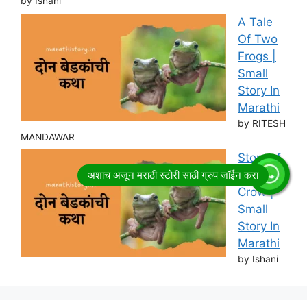
by Ishani
A Tale
Of Two
Frogs |
Small
Story In
Marathi
by RITESH
MANDAWAR
Story of
Thirsty
Crow |
Small
Story In
Marathi
by Ishani