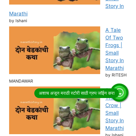
Story In
Marathi
by Ishani
A Tale
Of Two
Frogs |
Small
Story In
Marathi
by RITESH
MANDAWAR
Story of
Thirsty
Crow |
Small
Story In
Marathi
by Ishani