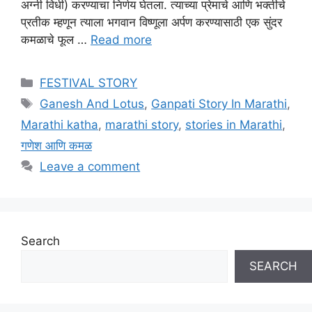
अग्नी विधी) करण्याचा निर्णय घेतला. त्याच्या प्रेमाचे आणि भक्तीचे
प्रतीक म्हणून त्याला भगवान विष्णूला अर्पण करण्यासाठी एक सुंदर
कमळाचे फूल …
Read more
Categories
FESTIVAL STORY
Tags
Ganesh And Lotus
,
Ganpati Story In Marathi
,
Marathi katha
,
marathi story
,
stories in Marathi
,
गणेश आणि कमळ
Leave a comment
Search
SEARCH