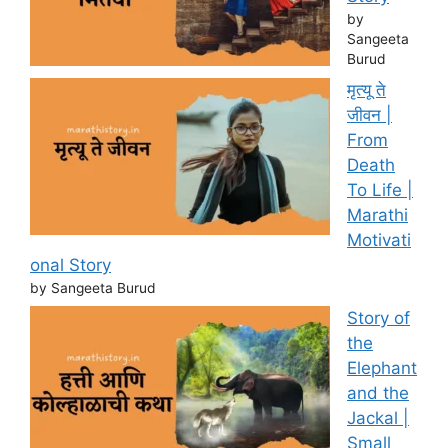
by
Sangeeta
Burud
मृत्यू ते
जीवन |
From
Death
To Life |
Marathi
Motivati
onal Story
by Sangeeta Burud
Story of
the
Elephant
and the
Jackal |
Small