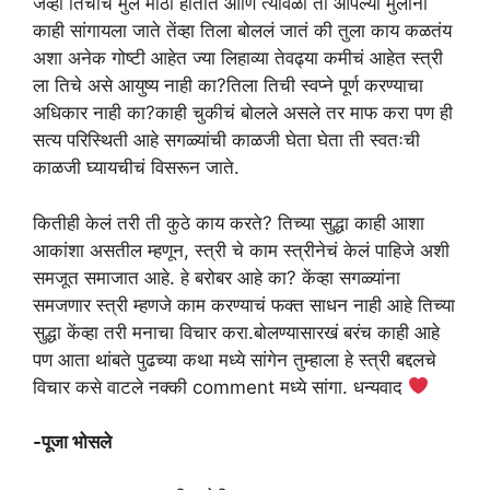
जेंव्हा तिचीच मुले मोठी होतात आणि त्यावेळी ती आपल्या मुलांना
काही सांगायला जाते तेंव्हा तिला बोललं जातं की तुला काय कळतंय
अशा अनेक गोष्टी आहेत ज्या लिहाव्या तेवढ्या कमीचं आहेत स्त्री
ला तिचे असे आयुष्य नाही का?तिला तिची स्वप्ने पूर्ण करण्याचा
अधिकार नाही का?काही चुकीचं बोलले असले तर माफ करा पण ही
सत्य परिस्थिती आहे सगळ्यांची काळजी घेता घेता ती स्वतःची
काळजी घ्यायचीचं विसरून जाते.
कितीही केलं तरी ती कुठे काय करते? तिच्या सुद्धा काही आशा
आकांशा असतील म्हणून, स्त्री चे काम स्त्रीनेचं केलं पाहिजे अशी
समजूत समाजात आहे. हे बरोबर आहे का? केंव्हा सगळ्यांना
समजणार स्त्री म्हणजे काम करण्याचं फक्त साधन नाही आहे तिच्या
सुद्धा केंव्हा तरी मनाचा विचार करा.बोलण्यासारखं बरंच काही आहे
पण आता थांबते पुढच्या कथा मध्ये सांगेन तुम्हाला हे स्त्री बद्दलचे
विचार कसे वाटले नक्की comment मध्ये सांगा. धन्यवाद
-पूजा भोसले