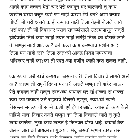
आम्ही काम करून येतो चार पैसे कमवून घर चालवतो तु काय
करतेस घरात बसून एवढं पण नाही करता येतं का? अशा बऱ्याचं
गोष्टी जी घरी असते काही कमवत नाही तिला नेहमी बोलले जाते
असं का? ती जी दिवसभर घरात सगळ्यांसाठी उठल्यापासून रात्री
झोपेपर्यंत तिचं काम काही संपत नाही तरीही तिला का बोलले जाते
ती माणूस नाही आहे का? की फक्त काम करण्याचं मशीन आहे.
तिला मन नाही का? तिला स्वतःची आवड निवड जपण्याचा
अधिकार नाही का?का ती स्वतःच्या मर्जीने काही करू शकत नाही.
एक रुपया जरी खर्च करायचा असला तरी तिला विचारावे लागते असं
का? कारण ती संपूर्ण दिवस भर घरी असते म्हणून ती बाहेर जाऊन
पैसे कमवत नाही म्हणून स्वतःच्या पायावर घर सांभाळता सांभाळता
स्वतःच्या पायावर उभे राहायचे विसरते म्हणून, स्वतःची स्वप्ने
विसरून सगळ्यांची स्वप्ने कशी पूर्ण होणार आहेत त्यासाठी काय केले
पाहिजे याचा विचार करते म्हणून का तिला विचारले जाते तु कुठे
काय करतेस, तुला काय कळतं हे कितपत योग्य आहे. बऱ्याचं वेळा
बोललं जातं की बायकांचा गुढग्यात मेंदू असतो म्हणून खरंच तस
असतं तर तिने किचन मध्ये जेवणात नवीन प्रयोग केले नसते.