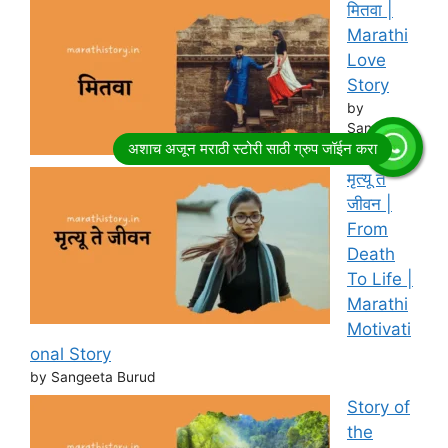
मितवा |
Marathi
Love
Story
by
Sangeeta
Burud
मृत्यू ते
जीवन |
From
Death
To Life |
Marathi
Motivati
onal Story
by Sangeeta Burud
Story of
the