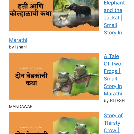
Elephant
and the
Jackal |
Small
Story In
Marathi
by Ishani
A Tale
Of Two
Frogs |
Small
Story In
Marathi
by RITESH
MANDAWAR
Story of
Thirsty
Crow |