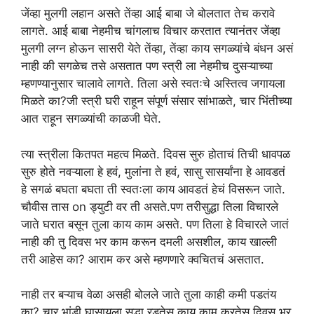
जेंव्हा मुलगी लहान असते तेंव्हा आई बाबा जे बोलतात तेच करावे
लागते. आई बाबा नेहमीच चांगलाच विचार करतात त्यानंतर जेंव्हा
मुलगी लग्न होऊन सासरी येते तेंव्हा, तेंव्हा काय सगळ्यांचे बंधन असं
नाही की सगळेच तसे असतात पण स्त्री ला नेहमीच दुसऱ्याच्या
म्हणण्यानुसार चालावे लागते. तिला असे स्वतःचे अस्तित्व जगायला
मिळते का?जी स्त्री घरी राहून संपूर्ण संसार सांभाळते, चार भिंतीच्या
आत राहून सगळ्यांची काळजी घेते.
त्या स्त्रीला कितपत महत्व मिळते. दिवस सुरु होताचं तिची धावपळ
सुरु होते नवऱ्याला हे हवं, मुलांना ते हवं, सासु सासर्यांना हे आवडतं
हे सगळं बघता बघता ती स्वतःला काय आवडतं हेचं विसरून जाते.
चौवीस तास on ड्युटी वर ती असते.पण तरीसुद्धा तिला विचारले
जाते घरात बसून तुला काय काम असते. पण तिला हे विचारले जातं
नाही की तु दिवस भर काम करून दमली असशील, काय खाल्ली
तरी आहेस का? आराम कर असे म्हणणारे क्वचितचं असतात.
नाही तर बऱ्याच वेळा असही बोलले जाते तुला काही कमी पडतंय
का? चार भांडी घासायला सुद्धा रडतेस काय काम करतेस दिवस भर