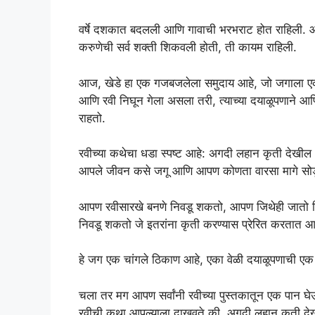
वर्षे दशकात बदलली आणि गावाची भरभराट होत राहिली. आण
करुणेची सर्व शक्ती शिकवली होती, ती कायम राहिली.
आज, खेडे हा एक गजबजलेला समुदाय आहे, जो जगाला एक च
आणि रवी निघून गेला असला तरी, त्याच्या दयाळूपणाने आणि त
राहतो.
रवीच्या कथेचा धडा स्पष्ट आहे: अगदी लहान कृती दे
आपले जीवन कसे जगू आणि आपण कोणता वारसा मागे सोडू ह
आपण रवीसारखे बनणे निवडू शकतो, आपण जिथेही जातो त
निवडू शकतो जे इतरांना कृती करण्यास प्रेरित करतात
हे जग एक चांगले ठिकाण आहे, एका वेळी दयाळूपणाची एक
चला तर मग आपण सर्वांनी रवीच्या पुस्तकातून एक पान घ
रवीची कथा आपल्याला दाखवते की, अगदी लहान कृती द