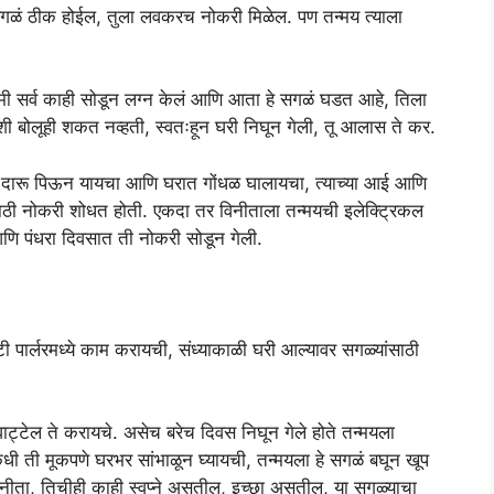
गळं ठीक होईल, तुला लवकरच नोकरी मिळेल. पण तन्मय त्याला
ी मी सर्व काही सोडून लग्न केलं आणि आता हे सगळं घडत आहे, तिला
ी बोलूही शकत नव्हती, स्वतःहून घरी निघून गेली, तू आलास ते कर.
ज दारू पिऊन यायचा आणि घरात गोंधळ घालायचा, त्याच्या आई आणि
यसाठी नोकरी शोधत होती. एकदा तर विनीताला तन्मयची इलेक्ट्रिकल
ि पंधरा दिवसात ती नोकरी सोडून गेली.
पार्लरमध्ये काम करायची, संध्याकाळी घरी आल्यावर सगळ्यांसाठी
ट्टेल ते करायचे. असेच बरेच दिवस निघून गेले होते तन्मयला
धी ती मूकपणे घरभर सांभाळून घ्यायची, तन्मयला हे सगळं बघून खूप
विनीता, तिचीही काही स्वप्ने असतील, इच्छा असतील, या सगळ्याचा