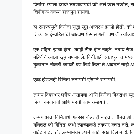
विनीता त्याला इतकं समजावायची की असं करू नकोस, स
शिवीगाळ करून हाकलून द्यायचा.
या सगळ्यामुळे विनीता सुद्धा खूप अस्वस्थ झाली होती, क
तिच्या आई-वडिलांची आठवण येऊ लागली, पण ती त्यांच्याश
एक महिना झाला होता, काही ठीक होत नव्हते, तन्मय रो
बहिणीने त्याला खूप समजावले. विनीताही स्वतःहून तन्म
दुकानात नोकरी लागली पण तिथं तिला ते आवडलं नाही आण
एवढं होऊनही विनिता तन्मयशी प्रेमाने वागायची.
तन्मय दिवसभर घरीच असायचा आणि विनीता दिवसभर ब्युटी 
जेवण बनवायची आणि घरची कामं करायची.
तन्मय आता विनिताशी फारसा बोलतही नव्हता, विनिताशी वा
बघितले की विनिता कधी त्याच्याकडे तक्रार करत नसे, क
वाईट वाटत होतं.लग्नानंतर त्याने काही सुख दिलं नाही. 