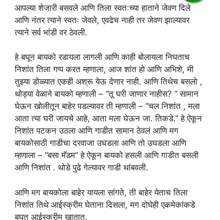
आपल्या शेजारी बसवले आणि तिला स्वतःच्या हाताने जेवण दिले
आणि नंतर त्याने स्वतः जेवले, एवढेच नाही तर जेवण झाल्यावर
त्याने सर्व भांडी वर ठेवली.
हे बघून बायको रडायला लागली आणि काही बोलायला निघताच
निशांत तिला गप्प करत म्हणाला, आज शांत हो आणि अभिशे, मी
तुझ्या डोळ्यात एकही अश्रू येऊ देणार नाही. आणि तिथेच बसलो ,
थोड्या वेळाने बायको म्हणाली – “तू घरी जाणार नाहीस? ” सामान
घेऊन खोलीतून बाहेर पडल्यावर ती म्हणाली – “चल निशांत , मला
आता त्या घरी जायचे आहे, आता मला घेऊन जा. तिकडे.” हे ऐकून
निशांत पटकन उठला आणि गाडीत सामान ठेवलं आणि मग
बायकोसाठी गाडीचा दरवाजा उघडला आणि तो उघडला आणि
म्हणाला – “बसा मॅडम” हे ऐकून बायको हसली आणि गाडीत बसली
आणि निशांत . थोडे पुढे गेल्यावर गाडी थांबवली.
आणि मग बायकोला बाहेर यायला सांगते, ती बाहेर येताच तिला
निशांत तिथे आईस्क्रीम घेताना दिसला, मग दोघेही एकमेकांकडे
बघत आईस्क्रीम खातात.