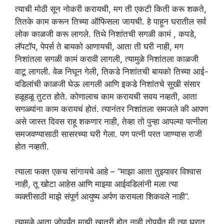
त्याची मोठी सून नोकरी करायची, मग ती एकटी किती करू शकते,
तितके काम करून तिच्या ऑफिसला जायची. हे पाहून घरातील सर्व
लोक काळजी करू लागले. तिथे निशांतची सगळी कामं , कपडे,
लॅपटॉप, पेपर्स ते बायको आणायची, आता ती घरी नाही, मग
निशांतला सगळी कामं करावी लागली, त्यामुळे निशांतला काळजी
वाटू लागली. वेळ निघून गेली, तिकडे निशांतची बायको तिच्या आई-
वडिलांची काळजी घेऊ लागली आणि इकडे निशांतचे सुखी संसार
हळूहळू तुटत होते. कोणालाच काम करायची सवय नव्हती, आता
सगळ्यांना काम करायचं होतं. त्यानंतर निशांतला समजले की आपण
असे जास्त दिवस राहू शकणार नाही, तेव्हा तो पुन्हा आपल्या पत्नीला
समजवण्यासाठी सासरच्या घरी गेला. पण पत्नी परत जाण्यास राजी
होत नव्हती.
त्याला फक्त एकच सांगायचे आहे – “माझा आता तुझ्यावर विश्वास
नाही, तू खोटा आहेस आणि माझ्या आईवडिलांनी मला त्या
व्यक्तीसाठी माझे संपूर्ण आयुष्य अर्पण करायला शिकवले नाही”.
त्यामुळे आता जोपर्यंत माझी खात्री होत नाही तोपर्यंत मी त्या घरात