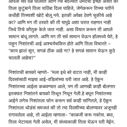
आपला सर्व वेळ घालवते आणि त्या बदल्यात उमेदची इच्छा असते की
तिला कुटुंबाने तिला पाठिंबा दिला पाहिजे, जेणेकरून तिच्या पतीने
कधीही तिच्याशी खोटे बोलू नये. इतकी अपेक्षा ठेवणे चुकीचे आहे
का? आणि मग ती ठरवते की ती यापुढे अशा घरात राहणार नाही
जिथे तिचे कौतुक केले जात नाही. असा विचार करून ती आपले
सामान बांधू लागते. आणि मग ती सर्व सामान घेऊन हॉलमध्ये येते, हे
पाहून निशांतची आई आश्चर्यचकित होते आणि तिला विचारते –
“काय झालं सून, सगळं ठीक आहे ना? हे सगळं सामान घेऊन कुठे
चालली आहेस?”
निशांतची बायको म्हणते- “मला इथे बरे वाटत नाही, मी काही
दिवसांसाठी माझ्या आई-वडिलांच्या घरी जात आहे. हे ऐकून
निशांतच्या आईला कळवण्यात आले, पण ती आणखी काही बोलणार
इतक्यात निशांतने बायको तिथून निघून गेली.हे बघून निशांतच्या
आईने लगेच निशांतला फोन करून सर्व काही सांगितले, हे ऐकून
निशांतला थोडंसं समजलं की तो त्या दिवशीच्या बोलण्यावर अजूनही
रागावलेला आहे, तो आईला म्हणाला- “काळजी करू नकोस. बघा,
तिला भेटायला गेली असेल, मी संध्याकाळी तिला घेऊन घरी येईन.