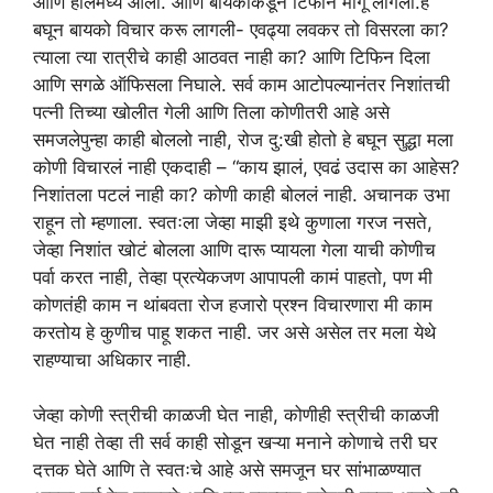
आणि हॉलमध्ये आला. आणि बायकोकडून टिफीन मागू लागली.हे
बघून बायको विचार करू लागली- एवढ्या लवकर तो विसरला का?
त्याला त्या रात्रीचे काही आठवत नाही का? आणि टिफिन दिला
आणि सगळे ऑफिसला निघाले. सर्व काम आटोपल्यानंतर निशांतची
पत्नी तिच्या खोलीत गेली आणि तिला कोणीतरी आहे असे
समजलेपुन्हा काही बोललो नाही, रोज दु:खी होतो हे बघून सुद्धा मला
कोणी विचारलं नाही एकदाही – “काय झालं, एवढं उदास का आहेस?
निशांतला पटलं नाही का? कोणी काही बोललं नाही. अचानक उभा
राहून तो म्हणाला. स्वतःला जेव्हा माझी इथे कुणाला गरज नसते,
जेव्हा निशांत खोटं बोलला आणि दारू प्यायला गेला याची कोणीच
पर्वा करत नाही, तेव्हा प्रत्येकजण आपापली कामं पाहतो, पण मी
कोणतंही काम न थांबवता रोज हजारो प्रश्न विचारणारा मी काम
करतोय हे कुणीच पाहू शकत नाही. जर असे असेल तर मला येथे
राहण्याचा अधिकार नाही.
जेव्हा कोणी स्त्रीची काळजी घेत नाही, कोणीही स्त्रीची काळजी
घेत नाही तेव्हा ती सर्व काही सोडून खऱ्या मनाने कोणाचे तरी घर
दत्तक घेते आणि ते स्वतःचे आहे असे समजून घर सांभाळण्यात