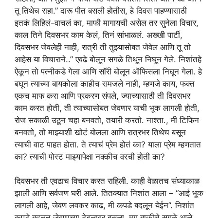
तू तिथेच राहा.” दारू पीत बसली होतीस, हे दिवस पाहण्यासाठी
इतकं लिहिलं-वाचलं का, माफी मागायची असेल तर सुनेला विचार,
काल तिने दिवसभर काम केलं, तिनं सांभाळलं. अख्खी पार्टी,
दिवसभर जेवलेही नाही, रात्री ती तुझ्यासोबत जेवेल आणि तू तो
आहेस या विचाराने..” एवढे बोलून सगळे तिथून निघून गेले. निशांतहे
ऐकून तो पत्नीकडे गेला आणि सॉरी बोलून ऑफिसला निघून गेला. हे
बघून त्याच्या बायकोला काहीच समजले नाही, म्हणजे काय, फक्त
एकच माफ करा आणि प्रकरण संपले, ज्याच्यासाठी ती दिवसभर
काम करत होती, ती त्याच्यासोबत जेवणार याची भूक लागली होती,
रोज सकाळी उठून चहा बनवतो, तयारी करतो. नाश्ता., मी टिफिन
बनवतो, तो माझ्याशी खोटं बोलला आणि रात्रभर तिथेच बसून
त्याची वाट पाहत होता. ते त्याचं प्रेम होतं का? याला प्रेम म्हणतात
का? त्याची पोस्ट माझ्यापेक्षा नक्कीच वरची होती का?
दिवसभर ती एवढाच विचार करत राहिली. काही वेळातच संध्याकाळ
झाली आणि सर्वजण घरी आले. तितक्यात निशांत आला – “आई भूक
लागली आहे, जेवण लवकर काढ, मी कपडे बदलून येईन”. निशांत
कपडे बदलून जेवणाच्या टेबलावर बसला, मग बाकीचे सगळे आले