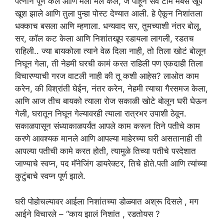
पत्नीने पूर्ण केले आणि मला मेल केले, जे पाहून सर्व टीम मेंबर्स खूप
खूश झाले आणि तुला पुन्हा पोस्ट देण्यात आली. हे ऐकून निशांतला
धक्काच बसला आणि म्हणाला. धन्यवाद सर, तुमच्याशी नंतर बोलू,
सर, कॉल कट केला आणि निशांतखूप रडायला लागली, रडतच
राहिली.. ज्या बायकोला त्याने वेळ दिला नाही, तो तिला खोटं बोलून
निघून गेला, ती नेहमी घरची कामं करत राहिली पण एकदाही तिला
विचारण्याची गरज वाटली नाही की तू कशी आहेस? लाओत काम
करेन, की विश्रांती घेईन, नंतर करेन, नेहमी त्याचा गैरसमज केला,
आणि आज तीच बायको त्याला रोज सकाळी खोटे बोलून घरी घेऊन
गेली, घरातून निघून गेल्यावरही त्याला रात्रभर उपाशी ठेवून.
सकाळपासून संध्याकाळपर्यंत आपले काम करून तिने पतीचे काम
करणे आवश्यक मानले आणि आपल्या माहेरच्या घरी असतानाही ती
आपल्या पतीची कामे करत होती, त्यामुळे तिच्या पतीचे परदेशात
जाण्याचे स्वप्न, पद मॅनेजिंग डायरेक्टर, तिचे होते.पती आणि त्यांच्या
कुटुंबाचे स्वप्न पूर्ण झाले.
घरी पोहोचल्यावर आईला निशांतच्या डोळ्यात अश्रू दिसले , मग
आईने विचारले – “काय झालं निशांत , रडतोयस ?