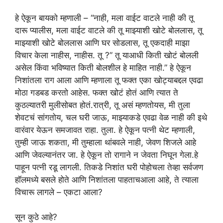
हे ऐकून बायको म्हणाली – “नाही, मला वाईट वाटले नाही की तू
दारू प्यालीस, मला वाईट वाटले की तू माझ्याशी खोटे बोललास, तू
माझ्याशी खोटे बोललास आणि घर सोडलास, तू एकदाही माझा
विचार केला नाहीस, नाहीस. तू ?” तू याआधी किती खोटं बोलली
असेल किंवा भविष्यात किती बोलशील हे माहित नाही.” हे ऐकून
निशांतला राग आला आणि म्हणाला तू फक्त एका खोट्याबद्दल एवढा
मोठा गडबड करतो आहेस. फक्त खोटं होतं आणि त्यात ते
कुठल्यातरी मुलीसोबत होतं.रात्री, तू असं म्हणतोयस, मी तुला
शेवटचं सांगतोय, चल घरी जाऊ, माझ्याकडे एवढा वेळ नाही की इथे
वारंवार येऊन समजावत राहा. तुला. हे ऐकून पत्नी थेट म्हणाली,
तुम्ही जाऊ शकता, मी तुम्हाला थांबवले नाही, जेवण शिजले आहे
आणि जेवल्यानंतर जा. हे ऐकून तो रागाने न जेवता निघून गेला.हे
पाहून पत्नी रडू लागली. तिकडे निशांत घरी पोहोचला तेव्हा सर्वजण
हॉलमध्ये बसले होते आणि निशांतला पाहताचआला आहे, ते त्याला
विचारू लागले – एकटा आला?
सून कुठे आहे?