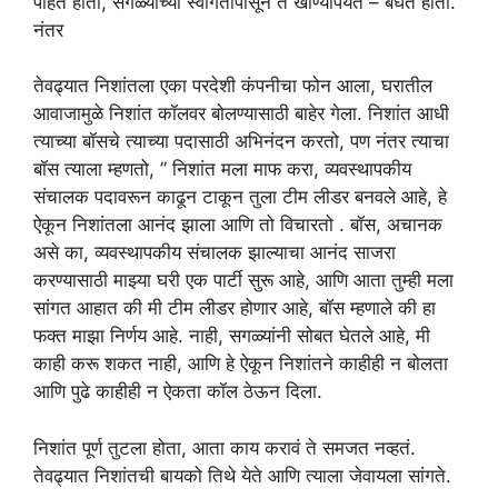
पाहत होती, सगळ्यांच्या स्वागतापासून ते खाण्यापर्यंत – बघत होती.
नंतर
तेवढ्यात निशांतला एका परदेशी कंपनीचा फोन आला, घरातील
आवाजामुळे निशांत कॉलवर बोलण्यासाठी बाहेर गेला. निशांत आधी
त्याच्या बॉसचे त्याच्या पदासाठी अभिनंदन करतो, पण नंतर त्याचा
बॉस त्याला म्हणतो, ” निशांत मला माफ करा, व्यवस्थापकीय
संचालक पदावरून काढून टाकून तुला टीम लीडर बनवले आहे, हे
ऐकून निशांतला आनंद झाला आणि तो विचारतो . बॉस, अचानक
असे का, व्यवस्थापकीय संचालक झाल्याचा आनंद साजरा
करण्यासाठी माझ्या घरी एक पार्टी सुरू आहे, आणि आता तुम्ही मला
सांगत आहात की मी टीम लीडर होणार आहे, बॉस म्हणाले की हा
फक्त माझा निर्णय आहे. नाही, सगळ्यांनी सोबत घेतले आहे, मी
काही करू शकत नाही, आणि हे ऐकून निशांतने काहीही न बोलता
आणि पुढे काहीही न ऐकता कॉल ठेऊन दिला.
निशांत पूर्ण तुटला होता, आता काय करावं ते समजत नव्हतं.
तेवढ्यात निशांतची बायको तिथे येते आणि त्याला जेवायला सांगते.