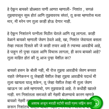
हे ऐकून बायको डोळ्यात पाणी आणत म्हणाली- निशांत , सगळं
तुझ्यापासून सुरू होतं आणि तुझ्यावरच संपतं, तू कसा म्हणतोस मला
मार, मी मरेन पण तुला काही होऊ देणार नाही.
हे ऐकून निशांतने पत्नीला मिठीत घेतले आणि रडू लागला. काही
वेळाने बायको म्हणाली जेवण ठेवले आहे, खा, निशांत जेवायला बसला
तेव्हा त्याला दिसले की जे काही तयार आहे ते त्याच्या आवडीचे आहे,
हे पाहून तो पुन्हा रडला आणि विचारू लागला, ही काय बायको आहे?
तुला माहित होतं की तू आज पुन्हा येशील का?
बायको हसन के बोली नही, मी रोज तुझ्या आवडीचे जेवण बनवत
राहते जेणेकरुन तू जेव्हाही येशील तेव्हा तुझ्या आवडीचे पदार्थ मी
तुला खायला घालू शकेन, तू जेव्हा येशील तेव्हा मी तुला जेवण
खाऊन जा असे म्हणायचो, पण तुझ्याकडे आहे. ते कधीही खाल्ले
नाही. मग निशांतला समजले की नेहमी बोलण्याचे कारण म्हणजे
बायको नेहमी माझ्यासाठी माझ्या आवडीचे जेवण बनवायची. हे विचार
करून निशांतचे अश्रू थांबत नव्हते , मग त्याने आपल्या बायकोला