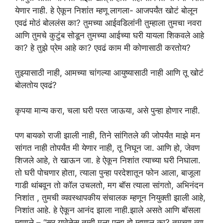
येणार नाही. हे ऐकून निशांत म्हणू लागला- आजपर्यंत खोटं बोलून
एवढं मोठं बोललंस का? तुमच्या आईवडिलांनी तुम्हाला तुमचा नवरा
आणि तुमचे कुटुंब सोडून तुमच्या आईच्या घरी यायला शिकवले आहे
का? हे तुझे प्रेम आहे का? एवढं काम मी कोणासाठी करतोय?
तुझ्यासाठी नाही, आमच्या चांगल्या आयुष्यासाठी नाही आणि तू खोटं
बोलतोय एवढं?
कृपया मान्य करा, चला घरी परत जाऊया, असे पुन्हा होणार नाही.
पण बायको राजी झाली नाही, तिने सांगितले की जोपर्यंत माझे मन
सांगत नाही तोपर्यंत मी येणार नाही, तू निघून जा. आणि हो, जेवण
शिजले आहे, ते खाऊन जा. हे ऐकून निशांत त्याच्या घरी निघाला.
तो घरी पोचणार होता, त्याला पुन्हा परदेशातून फोन आला, बाजूला
गाडी थांबवून तो कॉल उचलतो, मग बॉस त्याला सांगतो, अभिनंदन
निशांत , तुमची व्यवस्थापकीय संचालक म्हणून नियुक्ती झाली आहे,
निशांत आहे. हे ऐकून आनंद झाला नाही.झाले असते आणि बॉसला
म्हणाले – “सर यावेळेस तुम्ही मला पुन्हा हो म्हणाल का? तुमच्या त्या