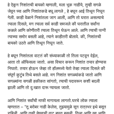
हे ऐकून निशांतची बायको म्हणाली, मला भूक नाहीये, तुम्ही सगळे
जेवून घ्या आणि निशांतकडे बघू लागले , हे बघून आई तिथून निघून
गेली. काही वेळाने निशांतला जाग आली, आणि तो घरात असल्याचे
त्याला दिसले, मग त्याला सर्व काही समजले की घरातील सर्वांना
कळले आणि कोणीतरी त्याला तिथून घेऊन आले. आणि त्याची पत्नी
त्याच्या समोर बसली आहे, त्याने काहीतरी बोलावे. की, निशांतची
बायको उठते आणि तिथून निघून जाते.
हे बघून निशांतला वाटतं की संध्याकाळी तो तिला पटवून देईल,
आता तो ऑफिसला जातो. असा विचार करून निशांत तयार होण्यास
निघतो. तयार होऊन जेव्हा तो हॉलमध्ये येतो तेव्हा त्याला दिसले की
संपूर्ण कुटुंब तिथे बसले आहे. मग निशांत सगळ्यांकडे जातो आणि
सगळ्यांना सगळी हकीकत सांगतो, त्याची पदावरून कशी बदली
झाली आणि तो दुःखात दारू प्यायला जातो.
आणि निशांत सर्वांची माफी मागायला लागतो.घरचे लोक त्याला
म्हणतात – “तू बरोबर नाही केलेस, तुझ्यामुळे सून रात्रभर इथे बसून
राहिली, आणि तुझी येण्याची वाट बघत बसली. तिला आणि खा आणि