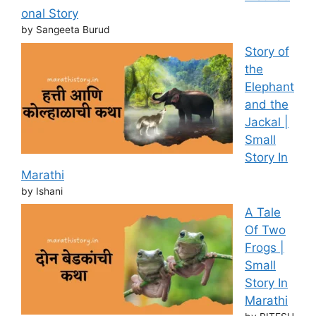
onal Story
by Sangeeta Burud
Story of
the
Elephant
and the
Jackal |
Small
Story In
Marathi
by Ishani
A Tale
Of Two
Frogs |
Small
Story In
Marathi