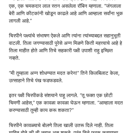
एक, एक चमकदार लाल स्तन असलेला रॉबिन म्हणाला. “जंगलाला
बेरी आणि कीटकांनी खोडून काढले आहे आणि आम्हाला सर्वांना भूक
लागली आहे.”
चिरपीने पक्ष्यांचे संभाषण ऐकले आणि त्यांना त्यांच्याबद्दल सहानुभूती
वाटली. तिला जगण्यासाठी पुरेसे अन्न मिळणे किती महत्त्वाचे आहे हे
तिला माहीत होते आणि तिचे सहकारी पक्षी उपाशी राहू इच्छित
नव्हते.
“मी तुम्हाला अन्न शोधण्यात मदत करेन!” तिने किलबिलाट केला,
उत्साहाने तिचे पंख फडफडवले.
इतर पक्षी चिरपीकडे संशयाने पाहू लागले. “तू फक्त एक छोटी
चिमणी आहेस,” एक कावळा कावळा घेऊन म्हणाला. “आम्हाला मदत
करण्यासाठी तुम्ही काय करू शकता?”
चिरपीने कावळ्याचे बोलणे तिला खाली उतरू दिले नाही. तिला
माहित होते की ती लहान असू शकते, परंतु तिने फरक करण्याचा