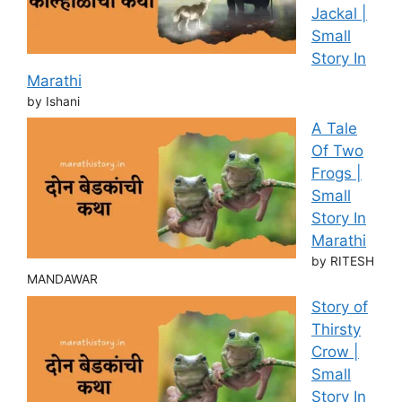
Jackal |
Small
Story In
Marathi
by Ishani
A Tale
Of Two
Frogs |
Small
Story In
Marathi
by RITESH
MANDAWAR
Story of
Thirsty
Crow |
Small
Story In