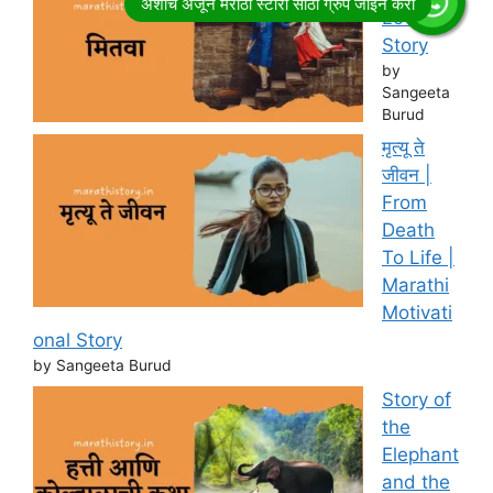
Love
Story
by
Sangeeta
Burud
मृत्यू ते
जीवन |
From
Death
To Life |
Marathi
Motivati
onal Story
by Sangeeta Burud
Story of
the
Elephant
and the