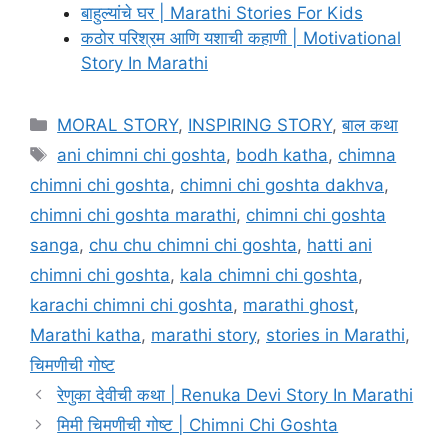
बाहुल्यांचे घर | Marathi Stories For Kids
कठोर परिश्रम आणि यशाची कहाणी | Motivational
Story In Marathi
Categories
MORAL STORY
,
INSPIRING STORY
,
बाल कथा
Tags
ani chimni chi goshta
,
bodh katha
,
chimna
chimni chi goshta
,
chimni chi goshta dakhva
,
chimni chi goshta marathi
,
chimni chi goshta
sanga
,
chu chu chimni chi goshta
,
hatti ani
chimni chi goshta
,
kala chimni chi goshta
,
karachi chimni chi goshta
,
marathi ghost
,
Marathi katha
,
marathi story
,
stories in Marathi
,
चिमणीची गोष्ट
रेणुका देवीची कथा | Renuka Devi Story In Marathi
मिमी चिमणीची गोष्ट | Chimni Chi Goshta