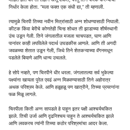
निर्धार केला होता. “मला फक्त एक संधी द्या,” ती म्हणाली.
त्यामुळे चिरपी तिच्या नवीन मित्रांसाठी अन्न शोधण्यासाठी निघाली.
कीटक किंवा बेरीचे कोणतेही चिन्ह शोधत ती झाडाच्या शीर्षस्थानी
उंच उडून गेली. तिने जंगलातील मजला चाचपडत, घाण आणि
पानांवर काही लपविलेले पदार्थ उघडकीस आणले. आणि ती अगदी
जवळच्या शेतात उडून गेली, जिथे तिने शेतकऱ्याच्या वॅगनमधून
पडलेले बियाणे आणि धान्य उचलले.
हे सोपे नव्हते, पण चिरपीने धीर धरला. जंगलातल्या सर्व भुकेल्या
पक्ष्यांना खायला पुरेल एवढं अन्न मिळवण्यासाठी तिने अहोरात्र
अथक परिश्रम केले. आणि हळूहळू पण खात्रीने, तिच्या प्रयत्नांना
फळ मिळू लागले.
चिरपीला किती अन्न सापडले हे पाहून इतर पक्षी आश्चर्यचकित
झाले. तिची उर्जा आणि दृढनिश्चय पाहून ते आश्चर्यचकित झाले
आणि लवकरच त्यांनी तिच्या कठोर परिश्रमांचा आदर केला.