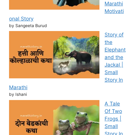
Marathi
Motivati
onal Story
by Sangeeta Burud
Story of
the
Elephant
and the
Jackal |
Small
Story In
Marathi
by Ishani
A Tale
Of Two
Frogs |
Small
Story In