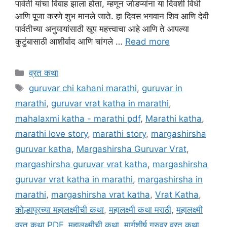
पार्वती यांचा विवाह झाला होता, म्हणून जोडप्यांना या दिवशी विधी
आणि पूजा करणे शुभ मानले जाते. हा दिवस भगवान शिव आणि देवी
पार्वतीच्या अनुयायांसाठी खूप महत्त्वाचा आहे आणि ते आपल्या
कुटुंबासाठी आशीर्वाद आणि चांगले …
Read more
Categories
व्रत कथा
Tags
guruvar chi kahani marathi
,
guruvar in
marathi
,
guruvar vrat katha in marathi
,
mahalaxmi katha - marathi pdf
,
Marathi katha
,
marathi love story
,
marathi story
,
margashirsha
guruvar katha
,
Margashirsha Guruvar Vrat
,
margashirsha guruvar vrat katha
,
margashirsha
guruvar vrat katha in marathi
,
margashirsha in
marathi
,
margashirsha vrat katha
,
Vrat Katha
,
कोल्हापूरच्या महालक्ष्मीची कथा
,
महालक्ष्मी कथा मराठी
,
महालक्ष्मी
व्रत कथा PDF
,
महालक्ष्मीची कथा
,
मार्गशीर्ष गुरुवर व्रत कथा
,