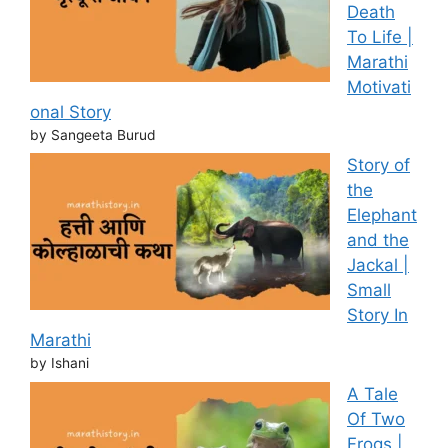
Death
To Life |
Marathi
Motivati
onal Story
by Sangeeta Burud
Story of
the
Elephant
and the
Jackal |
Small
Story In
Marathi
by Ishani
A Tale
Of Two
Frogs |