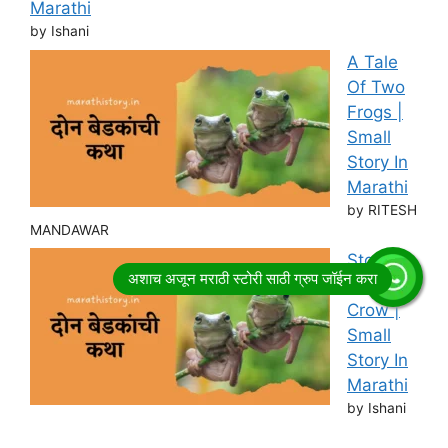
Marathi
by Ishani
A Tale
Of Two
Frogs |
Small
Story In
Marathi
by RITESH
MANDAWAR
Story of
Thirsty
Crow |
Small
Story In
Marathi
by Ishani