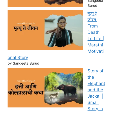
Sangeeta
Burud
मृत्यू ते
जीवन |
From
Death
To Life |
Marathi
Motivati
onal Story
by Sangeeta Burud
Story of
the
Elephant
and the
Jackal |
Small
Story In