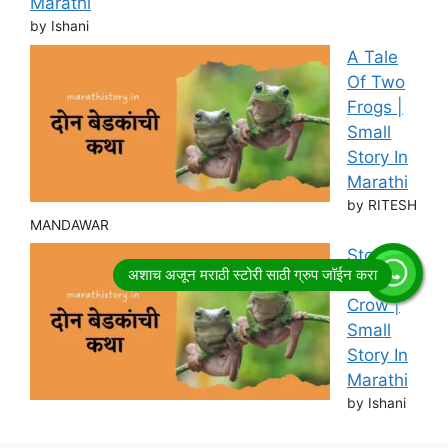
Marathi
by Ishani
A Tale
Of Two
Frogs |
Small
Story In
Marathi
by RITESH
MANDAWAR
Story of
Thirsty
Crow |
Small
Story In
Marathi
by Ishani