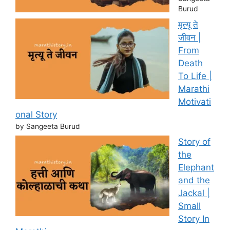
Burud
मृत्यू ते
जीवन |
From
Death
To Life |
Marathi
Motivati
onal Story
by Sangeeta Burud
Story of
the
Elephant
and the
Jackal |
Small
Story In