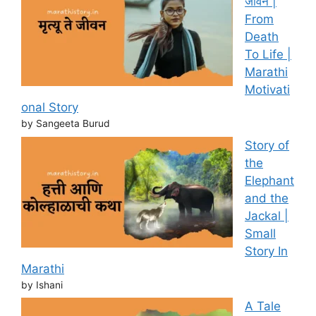
जीवन |
From
Death
To Life |
Marathi
Motivati
onal Story
by Sangeeta Burud
Story of
the
Elephant
and the
Jackal |
Small
Story In
Marathi
by Ishani
A Tale