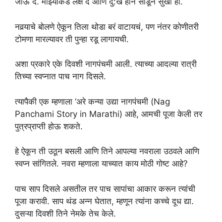
जाऊ दे. माझ्याकडे लक्ष दे आणि दु:ख होन सोडून सुखी हो.
नवर्‍याचे बोलणे ऐकून तिला थोडा बरं वाटायचं, पण नंतर कोणीतरी
टोमणा मारल्यावर ती पुन्हा रडू लागायची.
अशा प्रकारे एके दिवशी नागपंचमी आली. त्याच्या आदल्या रात्री
तिच्या स्वप्नात पाच नाग दिसले.
त्यापैकी एक म्हणाला ‘अरे कन्या उद्या नागपंचमी (Nag
Panchami Story in Marathi) आहे, आमची पूजा केली तर
पुत्रप्राप्ती होऊ शकते.
हे ऐकून ती उठून बसली आणि तिने आपल्या नवराला उठवले आणि
स्वप्न सांगितले. नवरा म्हणाला याच्यात काय मोठी गोष्ट आहे?
पाच साप दिसले असतील तर पाच सापांचा आकार करून त्यांची
पूजा करावी. साप थंड अन्न घेतात, म्हणून त्यांना कच्चे दूध द्या.
दुसऱ्या दिवशी तिने नेमके तेच केले.