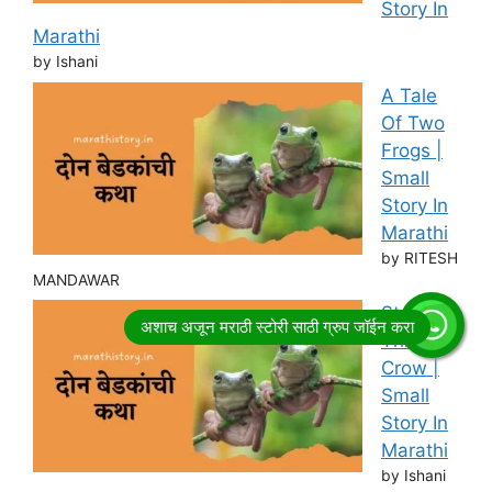
Story In
Marathi
by Ishani
A Tale
Of Two
Frogs |
Small
Story In
Marathi
by RITESH
MANDAWAR
Story of
Thirsty
Crow |
Small
Story In
Marathi
by Ishani