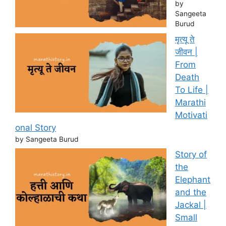
by
Sangeeta
Burud
मृत्यू ते
जीवन |
From
Death
To Life |
Marathi
Motivati
onal Story
by Sangeeta Burud
Story of
the
Elephant
and the
Jackal |
Small