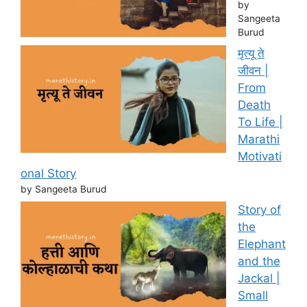
by
Sangeeta
Burud
मृत्यू ते
जीवन |
From
Death
To Life |
Marathi
Motivati
onal Story
by Sangeeta Burud
Story of
the
Elephant
and the
Jackal |
Small