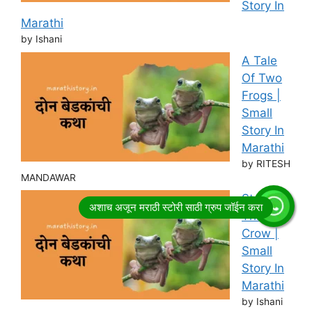
Story In
Marathi
by Ishani
A Tale
Of Two
Frogs |
Small
Story In
Marathi
by RITESH
MANDAWAR
Story of
Thirsty
Crow |
Small
Story In
Marathi
by Ishani